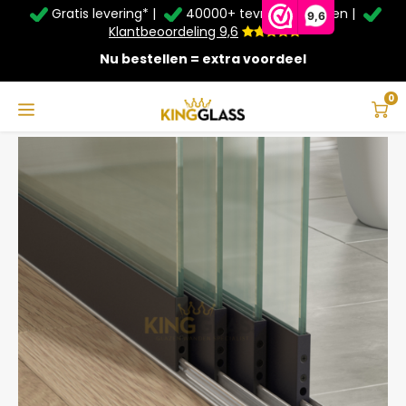
Gratis levering* |
40000+ tevreden klanten |
Zomer Deals: Tot
20% korting
op schuifwanden en
9,6
veranda's +
€20
extra kassa korting*
Klantbeoordeling 9,6
Nu bestellen = extra voordeel
Service & Contact
Hoofdmenu
Service & Contact
Taal
0
Home
4-Rail Glazen Schuifwand Zwart tot 3860 mm breed (4x 980mm glas)
Contact
Nederlands
Bezorging
Deutsch
Afhalen
Montage
Betaalmethoden
Garantie