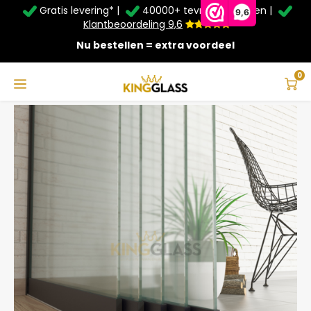
Gratis levering* |
40000+ tevreden klanten |
Zomer Deals: Tot
20% korting
op schuifwanden en
9,6
veranda's +
€20
extra kassa korting*
Klantbeoordeling 9,6
Nu bestellen = extra voordeel
Service & Contact
Hoofdmenu
Service & Contact
Taal
0
Home
5-Rail Glazen Schuifwand Zwart tot 4820 mm breed (5x 980mm glas)
Contact
Nederlands
Bezorging
Deutsch
Afhalen
Montage
Betaalmethoden
Garantie