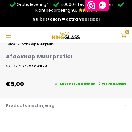
Gratis levering* |
40000+ tevreden klanten |
Zomer Deals: Tot
20% korting
op schuifwanden en
9,6
veranda's +
€20
extra kassa korting*
Klantbeoordeling 9,6
Nu bestellen = extra voordeel
Service & Contact
Hoofdmenu
Service & Contact
Taal
0
Home
Afdekkap Muurprofiel
Contact
Nederlands
Afdekkap Muurprofiel
Bezorging
ARTIKELCODE
20CWP-A
Deutsch
Afhalen
€5,00
LEVERTIJD BINNEN 12 WERKDAGEN
Montage
Productomschrijving
Betaalmethoden
Garantie