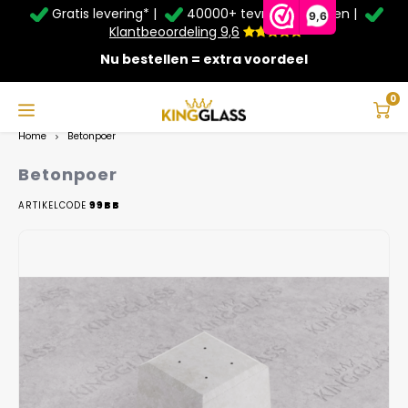
Gratis levering* |
40000+ tevreden klanten |
Zomer Deals: Tot
20% korting
op schuifwanden en
9,6
veranda's +
€20
extra kassa korting*
Klantbeoordeling 9,6
Nu bestellen = extra voordeel
Service & Contact
Hoofdmenu
Service & Contact
Taal
0
Home
Betonpoer
Contact
Nederlands
Betonpoer
Bezorging
ARTIKELCODE
99BB
Deutsch
Afhalen
Montage
Betaalmethoden
Garantie