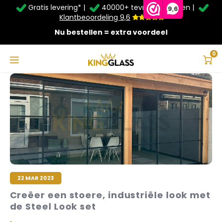
Gratis levering* |
40000+ tevreden klanten |
Zomer Deals: Tot
20% korting
op schuifwanden en
9,6
veranda's +
€20
extra kassa korting*
Klantbeoordeling 9,6
Nu bestellen = extra voordeel
Service & Contact
Hoofdmenu
Service & Contact
Taal
0
Contact
Nederlands
Bezorging
Deutsch
Afhalen
Montage
22 MAR 2023
Betaalmethoden
Creëer een stoere, industriële look met
Garantie
de Steel Look set