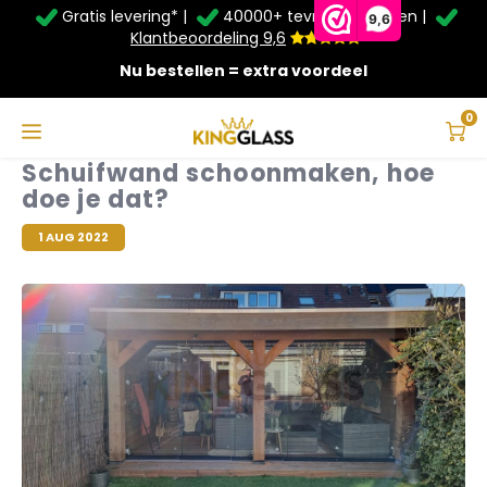
Gratis levering* |
40000+ tevreden klanten |
Zomer Deals: Tot
20% korting
op schuifwanden en
9,6
veranda's +
€20
extra kassa korting*
Klantbeoordeling 9,6
Nu bestellen = extra voordeel
Service & Contact
Hoofdmenu
Service & Contact
Taal
0
Schuifwand schoonmaken, hoe
Contact
doe je dat?
Nederlands
Bezorging
1 AUG 2022
Deutsch
Afhalen
Montage
Betaalmethoden
Garantie