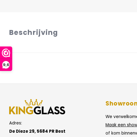
Beschrijving
9,6
Showroo
We verwelkome
Adres:
Maak een show
De Dieze 29, 5684 PR Best
of kom binnen