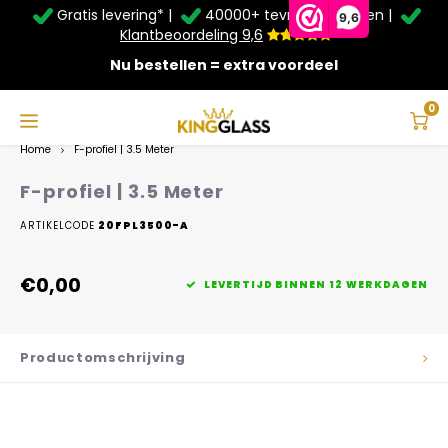
Gratis levering* |
40000+ tevreden klanten |
Zomer Deals: Tot
20% korting
op schuifwanden en
9,6
veranda's +
€20
extra kassa korting*
Klantbeoordeling 9,6
Nu bestellen = extra voordeel
Service & Contact
Hoofdmenu
Service & Contact
Taal
0
Home
F-profiel | 3.5 Meter
Contact
Nederlands
F-profiel | 3.5 Meter
Bezorging
ARTIKELCODE
20FPL3500-A
Deutsch
Afhalen
€0,00
LEVERTIJD BINNEN 12 WERKDAGEN
Montage
Productomschrijving
Betaalmethoden
Garantie