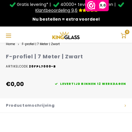
Gratis levering* |
40000+ tevreden klanten |
Zomer Deals: Tot
20% korting
op schuifwanden en
9,6
veranda's +
€20
extra kassa korting*
Klantbeoordeling 9,6
Nu bestellen = extra voordeel
Service & Contact
Hoofdmenu
Service & Contact
Taal
0
Home
F-profiel | 7 Meter | Zwart
Contact
Nederlands
F-profiel | 7 Meter | Zwart
Bezorging
ARTIKELCODE
20FPL7000-B
Deutsch
Afhalen
€0,00
LEVERTIJD BINNEN 12 WERKDAGEN
Montage
Productomschrijving
Betaalmethoden
Garantie