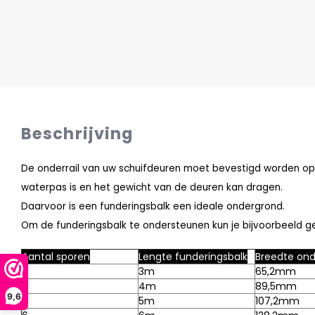
Beschrijving
De onderrail van uw schuifdeuren moet bevestigd worden o
waterpas is en het gewicht van de deuren kan dragen.
Daarvoor is een funderingsbalk een ideale ondergrond.
Om de funderingsbalk te ondersteunen kun je bijvoorbeeld g
Aantal sporen
Lengte funderingsbalk
Breedte onde
3
3m
65,2mm
4
4m
89,5mm
9,6
5
5m
107,2mm