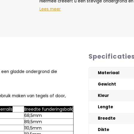
Hiermee creëert u een stevige ondergrond en
Lees meer
Specificatie
p een gladde ondergrond die
Materiaal
Gewicht
Kleur
ebruik maken van tegels of door,
Lengte
rrails
Breedte funderingsbalk
68,5mm
Breedte
89,5mm
110,5mm
Dikte