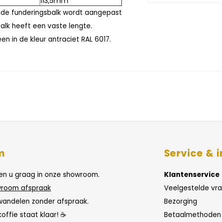
113,5mm
 de funderingsbalk wordt aangepast
alk heeft een vaste lengte.
en in de kleur antraciet RAL 6017.
m
Service & i
n u graag in onze showroom.
Klantenservice
room afspraak
Veelgestelde vr
wandelen zonder afspraak.
Bezorging
koffie staat klaar! ☕
Betaalmethoden