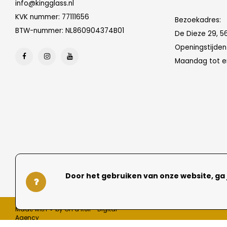
info@kingglass.nl
KVK nummer: 77111656
Bezoekadres:
BTW-nummer: NL860904374B01
De Dieze 29, 5
Openingstijde
Maandag tot en
Door het gebruiken van onze website, ga
Made with ❤ by On a Roll - Digital
Agency