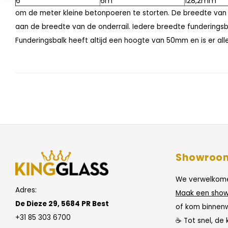
6
6m
128,2mm
om de meter kleine betonpoeren te storten. De breedte van
aan de breedte van de onderrail. Iedere breedte funderingsb
Funderingsbalk heeft altijd een hoogte van 50mm en is er alle
Showroo
We verwelkome
Adres:
Maak een show
De Dieze 29, 5684 PR Best
of kom binnen
+31 85 303 6700
☕ Tot snel, de 