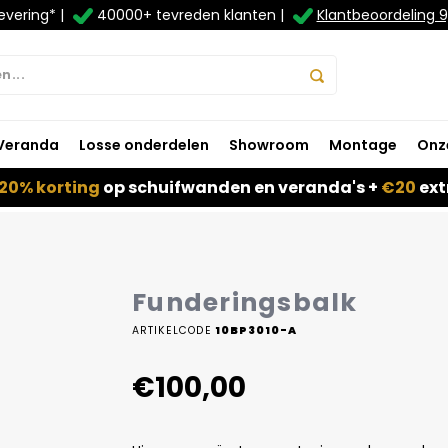
evering* |
40000+ tevreden klanten |
Klantbeoordeling 9
Veranda
Losse onderdelen
Showroom
Montage
Onz
20% korting
op schuifwanden en veranda's +
€20
ext
Funderingsbalk
ARTIKELCODE
10BP3010-A
€100,00