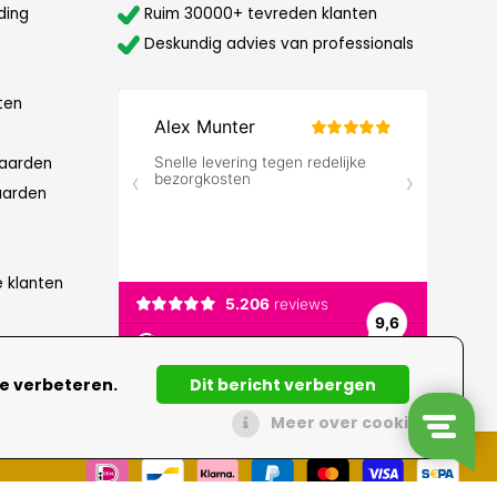
ding
Ruim 30000+ tevreden klanten
Deskundig advies van professionals
ten
aarden
aarden
e klanten
te verbeteren.
Dit bericht verbergen
Meer over cookies »