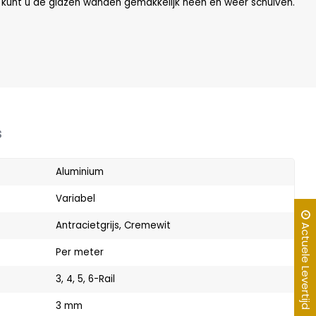
 kunt u de glazen wanden gemakkelijk heen en weer schuiven.
s
Aluminium
Variabel
Antracietgrijs, Cremewit
Actuele Levertijd
Per meter
3, 4, 5, 6-Rail
3 mm