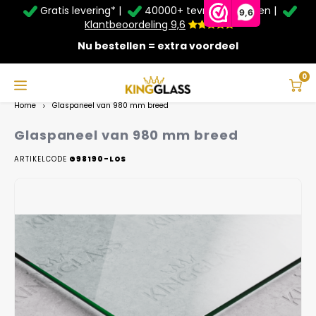
Gratis levering* |
40000+ tevreden klanten |
Zomer Deals: Tot
20% korting
op schuifwanden en
9,6
veranda's +
€20
extra kassa korting*
Klantbeoordeling 9,6
Nu bestellen = extra voordeel
Service & Contact
Hoofdmenu
Service & Contact
Taal
0
Home
Glaspaneel van 980 mm breed
Contact
Nederlands
Glaspaneel van 980 mm breed
Bezorging
ARTIKELCODE
G98190-LOS
Deutsch
Afhalen
Montage
Betaalmethoden
Dikte glas
Garantie
10mm
10mm