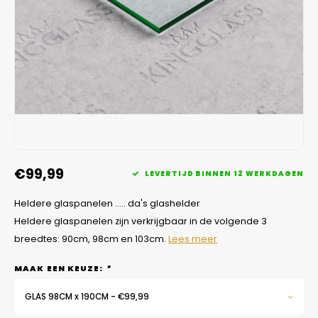
10mm
Veelgestelde vragen
10mm
10mm
10mm
10mm
10mm
10mm
10mm
10mm
10mm
10mm
€99,99
LEVERTIJD BINNEN 12 WERKDAGEN
Heldere glaspanelen ..... da's glashelder
Heldere glaspanelen zijn verkrijgbaar in de volgende 3
breedtes: 90cm, 98cm en 103cm.
Lees meer
MAAK EEN KEUZE:
*
GLAS 98CM x 190CM - €99,99