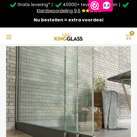
Gratis levering* |
40000+ tevreden klanten |
Zomer Deals: Tot
20% korting
op schuifwanden en
9,6
veranda's +
€20
extra kassa korting*
Klantbeoordeling 9,6
Nu bestellen = extra voordeel
Service & Contact
Hoofdmenu
Service & Contact
Taal
0
Home
3-Rail Glazen Schuifwand Antraciet tot 3000 mm breed (3x 1030mm glas)
Contact
Nederlands
Bezorging
Deutsch
Afhalen
Montage
Betaalmethoden
Garantie