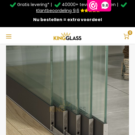
Gratis levering* |
40000+ tevreden klanten |
Zomer Deals: Tot
20% korting
op schuifwanden en
9,6
veranda's +
€20
extra kassa korting*
Klantbeoordeling 9,6
Nu bestellen = extra voordeel
Service & Contact
Hoofdmenu
Service & Contact
Taal
0
Home
5-Rail Glazen Schuifwand Antraciet tot 4420 mm breed (5x 900mm glas)
Contact
Nederlands
Bezorging
Deutsch
Afhalen
Montage
Betaalmethoden
Garantie