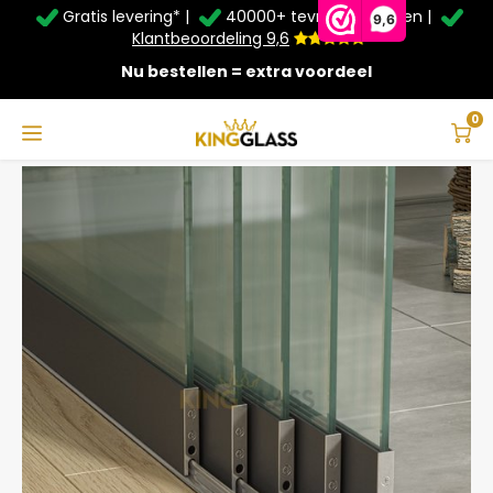
Gratis levering* |
40000+ tevreden klanten |
Zomer Deals: Tot
20% korting
op schuifwanden en
9,6
veranda's +
€20
extra kassa korting*
Klantbeoordeling 9,6
Nu bestellen = extra voordeel
Service & Contact
Hoofdmenu
Service & Contact
Taal
0
Home
5-Rail Glazen Schuifwand Antraciet tot 4820 mm breed (5x 980mm glas)
Contact
Nederlands
Bezorging
Deutsch
Afhalen
Montage
Betaalmethoden
Garantie