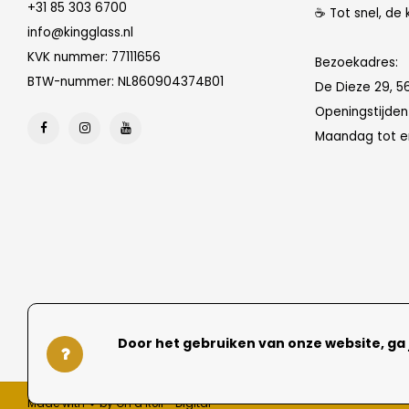
+31 85 303 6700
☕ Tot snel, de 
info@kingglass.nl
KVK nummer: 77111656
Bezoekadres:
BTW-nummer: NL860904374B01
De Dieze 29, 5
Openingstijde
Maandag tot en
Door het gebruiken van onze website, ga
Made with ❤ by On a Roll - Digital