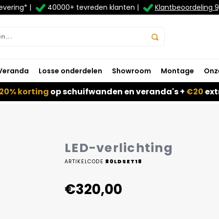
evering* |
40000+ tevreden klanten |
Klantbeoordeling 9
Veranda
Losse onderdelen
Showroom
Montage
Onz
20% korting
op schuifwanden en veranda's +
€20
ext
LED-verlichting
ARTIKELCODE
80LDSET18
€320,00