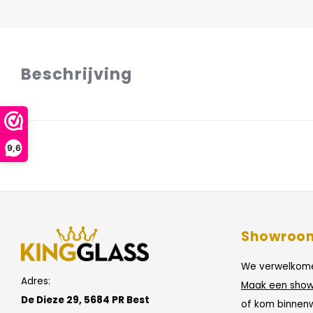
Beschrijving
9,6
Showroo
We verwelkome
Adres:
Maak een show
De Dieze 29, 5684 PR Best
of kom binnen