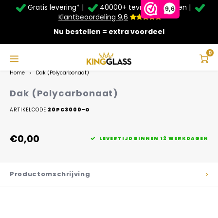
Gratis levering* |
40000+ tevreden klanten |
Zomer Deals: Tot
20% korting
op schuifwanden en
9,6
veranda's +
€20
extra kassa korting*
Klantbeoordeling 9,6
Nu bestellen = extra voordeel
Service & Contact
Hoofdmenu
Service & Contact
Taal
0
Home
Dak (Polycarbonaat)
Contact
Nederlands
Dak (Polycarbonaat)
Bezorging
ARTIKELCODE
20PC3000-O
Deutsch
Afhalen
€0,00
LEVERTIJD BINNEN 12 WERKDAGEN
Montage
Productomschrijving
Betaalmethoden
Garantie