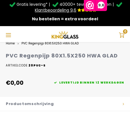
Gratis levering* |
40000+ tevreden klanten |
Zomer Deals: Tot
20% korting
op schuifwanden en
9,6
veranda's +
€20
extra kassa korting*
Klantbeoordeling 9,6
Nu bestellen = extra voordeel
Service & Contact
Hoofdmenu
Service & Contact
Taal
0
Home
PVC Regenpijp 80X1.5X250 HWA GLAD
Contact
Nederlands
PVC Regenpijp 80X1.5X250 HWA GLAD
Bezorging
ARTIKELCODE
20PVC-S
Deutsch
Afhalen
€0,00
LEVERTIJD BINNEN 12 WERKDAGEN
Montage
Productomschrijving
Betaalmethoden
Garantie