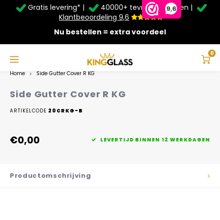
Gratis levering* |
40000+ tevreden klanten |
Zomer Deals: Tot
20% korting
op schuifwanden en
9,6
veranda's +
€20
extra kassa korting*
Klantbeoordeling 9,6
Nu bestellen = extra voordeel
Service & Contact
Hoofdmenu
Service & Contact
Taal
0
Home
Side Gutter Cover R KG
Contact
Nederlands
Side Gutter Cover R KG
Bezorging
ARTIKELCODE
20CRKG-B
Deutsch
Afhalen
€0,00
LEVERTIJD BINNEN 12 WERKDAGEN
Montage
Productomschrijving
Betaalmethoden
Garantie