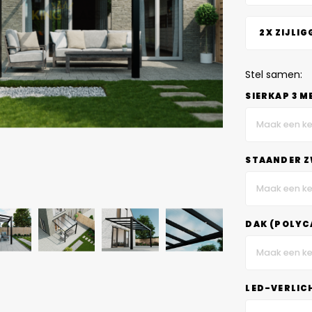
2X ZIJLIG
Stel samen:
SIERKAP 3 M
Maak een ke
STAANDER Z
Maak een ke
DAK (POLYC
Maak een ke
LED-VERLIC