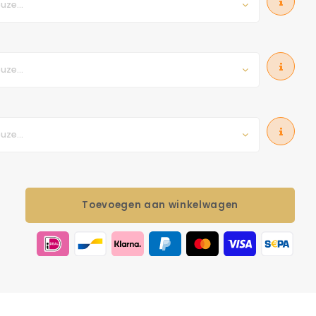
uze...
uze...
uze...
Toevoegen aan winkelwagen