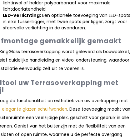
lichtinval of helder polycarbonaat voor maximale
lichtdoorlatendheid.
LED-verlichting:
Een optionele toevoeging van LED-spots
in elke tussenligger, met twee spots per ligger, zorgt voor
sfeervolle verlichting in de avonduren.
lfmontage gemakkelijk gemaakt
 KingGlass terrasoverkapping wordt geleverd als bouwpakket,
usief duidelijke handleiding en video-ondersteuning, waardoor
nstallatie eenvoudig zelf uit te voeren is.
ltooi uw Terrasoverkapping met
jl
oog de functionaliteit en esthetiek van uw overkapping met
e
elegante glazen schuifwanden
. Deze toevoeging maakt van
uitenruimte een veelzijdige plek, geschikt voor gebruik in alle
oenen. Geniet van het buitenzijn met de flexibiliteit van een
sloten of open ruimte, waarmee u de perfecte overgang