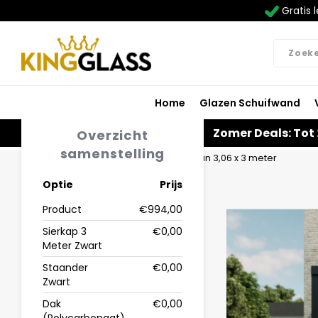
Gratis l
Home
Glazen Schuifwand
Zomer Deals: Tot
Overzicht
samenstelling
Home
Terrasoverkapping in zwart van 3,06 x 3 meter
Optie
Prijs
Product
€994,00
Sierkap 3
€0,00
Meter Zwart
Staander
€0,00
Zwart
Dak
€0,00