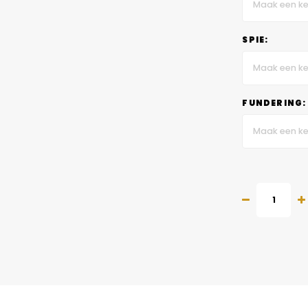
Maak een ke
SPIE:
Maak een ke
FUNDERING:
Maak een ke