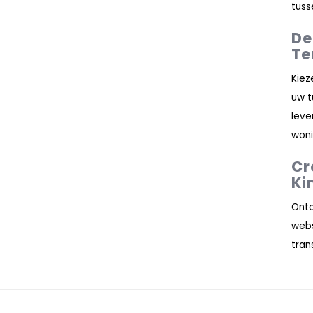
tuss
De
Te
Kiez
uw t
leve
woni
Cr
Ki
Ontd
web
tran