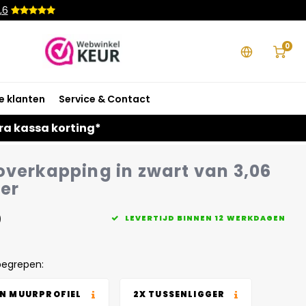
,6
0
e klanten
Service & Contact
ra kassa korting*
overkapping in zwart van 3,06
ter
0
LEVERTIJD BINNEN 12 WERKDAGEN
begrepen:
EN MUURPROFIEL
2X TUSSENLIGGER