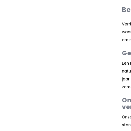
Be
Verr
waar
om n
Ge
Een 
natu
jaar
zome
On
ve
Onze
stan