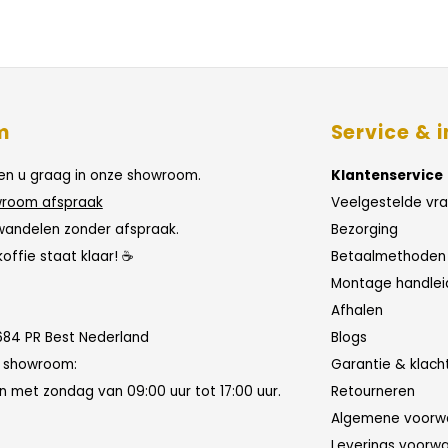
m
Service & i
n u graag in onze showroom.
Klantenservice
room afspraak
Veelgestelde vr
wandelen zonder afspraak.
Bezorging
koffie staat klaar! ☕
Betaalmethoden
Montage handlei
Afhalen
684 PR Best Nederland
Blogs
n showroom:
Garantie & klach
 met zondag van 09:00 uur tot 17:00 uur.
Retourneren
Algemene voorw
Leverings voorw