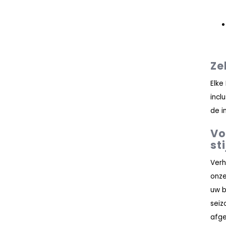
Ze
Elke
incl
de i
Vo
sti
Verh
onz
uw b
seiz
afge