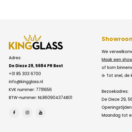
Showroo
We verwelkome
Adres:
Maak een show
De Dieze 29, 5684 PR Best
of kom binnen
+31 85 303 6700
☕ Tot snel, de 
info@kingglass.nl
KVK nummer: 77111656
Bezoekadres:
BTW-nummer: NL860904374B01
De Dieze 29, 5
Openingstijde
Maandag tot en