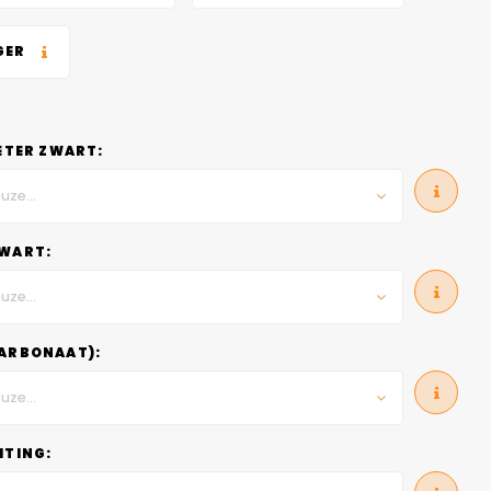
GER
ETER ZWART:
uze...
WART:
uze...
ARBONAAT):
uze...
HTING: