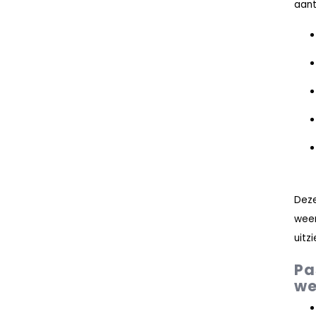
aant
Dez
weer
uitzi
Pa
we