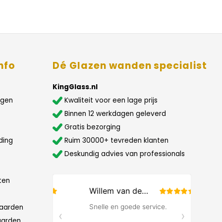
nfo
Dé Glazen wanden specialist
KingGlass.nl
agen
Kwaliteit voor een lage prijs
Binnen 12 werkdagen geleverd
Gratis bezorging
ding
Ruim 30000+ tevreden klanten
Deskundig advies van professionals
ten
aarden
aarden