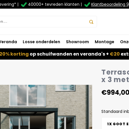
evering* |
40000+ tevreden klanten |
Klantbeoordeling 9
Veranda
Losse onderdelen
Showroom
Montage
Onz
20% korting
op schuifwanden en veranda's +
€20
ext
Terras
x 3 me
€994,0
Standaard in
1X GOOT 