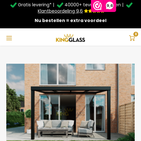
Gratis levering* |
40000+ tevreden klanten |
Zomer Deals: Tot
20% korting
op schuifwanden en
9,6
veranda's +
€20
extra kassa korting*
Klantbeoordeling 9,6
Nu bestellen = extra voordeel
Service & Contact
Hoofdmenu
Service & Contact
Taal
0
Home
Terrasoverkapping in zwart van 4,06 x 2,5 meter
Contact
Nederlands
Bezorging
Deutsch
Afhalen
Montage
Betaalmethoden
Garantie