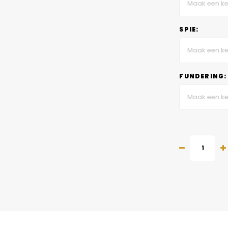
Maak een ke
SPIE:
Maak een ke
FUNDERING:
Maak een ke