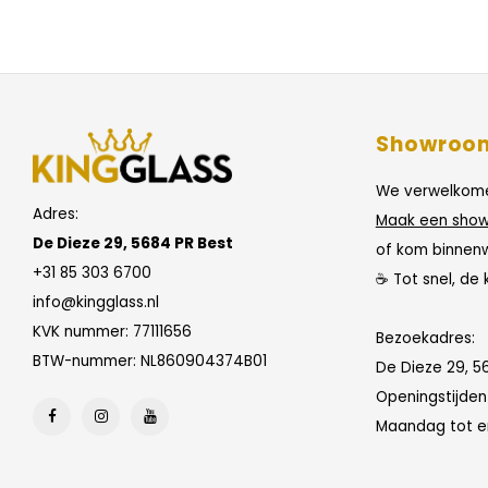
Showroo
We verwelkome
Adres:
Maak een show
De Dieze 29, 5684 PR Best
of kom binnen
+31 85 303 6700
☕ Tot snel, de 
info@kingglass.nl
KVK nummer: 77111656
Bezoekadres:
BTW-nummer: NL860904374B01
De Dieze 29, 5
Openingstijde
Maandag tot en