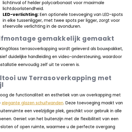
lichtinval of helder polycarbonaat voor maximale
lichtdoorlatendheid.
LED-verlichting:
Een optionele toevoeging van LED-spots
in elke tussenligger, met twee spots per ligger, zorgt voor
sfeervolle verlichting in de avonduren.
lfmontage gemakkelijk gemaakt
 KingGlass terrasoverkapping wordt geleverd als bouwpakket,
usief duidelijke handleiding en video-ondersteuning, waardoor
nstallatie eenvoudig zelf uit te voeren is.
ltooi uw Terrasoverkapping met
jl
oog de functionaliteit en esthetiek van uw overkapping met
e
elegante glazen schuifwanden
. Deze toevoeging maakt van
uitenruimte een veelzijdige plek, geschikt voor gebruik in alle
oenen. Geniet van het buitenzijn met de flexibiliteit van een
sloten of open ruimte, waarmee u de perfecte overgang