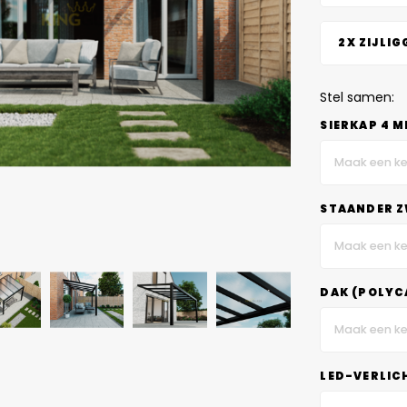
2X ZIJLIG
Stel samen:
SIERKAP 4 
Maak een ke
STAANDER Z
Maak een ke
DAK (POLYC
Maak een ke
LED-VERLIC