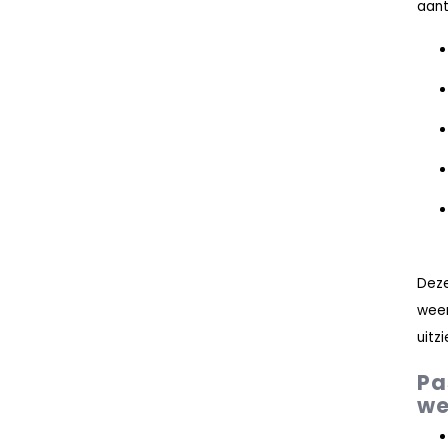
aant
Dez
weer
uitzi
Pa
we