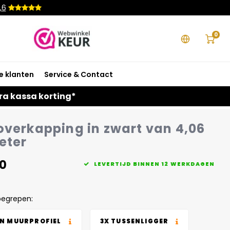
,6
0
e klanten
Service & Contact
ra kassa korting*
overkapping in zwart van 4,06
eter
0
LEVERTIJD BINNEN 12 WERKDAGEN
begrepen:
EN MUURPROFIEL
3X TUSSENLIGGER