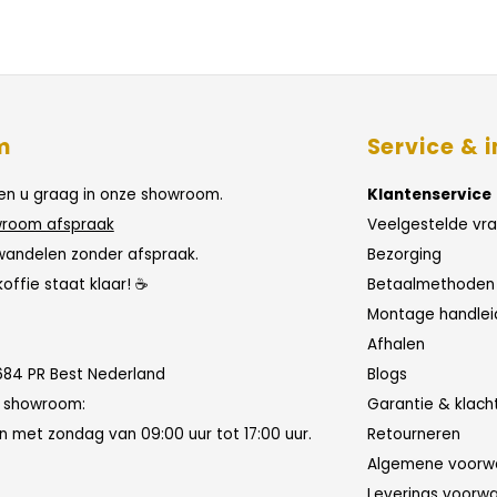
m
Service & i
n u graag in onze showroom.
Klantenservice
room afspraak
Veelgestelde vr
wandelen zonder afspraak.
Bezorging
koffie staat klaar! ☕
Betaalmethoden
Montage handlei
Afhalen
684 PR Best Nederland
Blogs
n showroom:
Garantie & klach
 met zondag van 09:00 uur tot 17:00 uur.
Retourneren
Algemene voorw
Leverings voorw