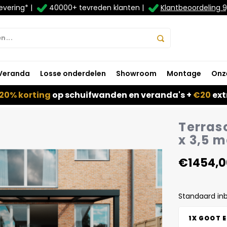
evering* |
40000+ tevreden klanten |
Klantbeoordeling 9
Veranda
Losse onderdelen
Showroom
Montage
Onz
20% korting
op schuifwanden en veranda's +
€20
ext
Terras
x 3,5 m
€1454,0
Standaard in
1X GOOT 