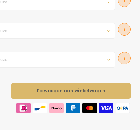
uze...
uze...
uze...
Toevoegen aan winkelwagen