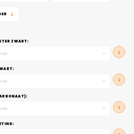
GER
METER ZWART:
uze...
WART:
uze...
ARBONAAT):
uze...
HTING: