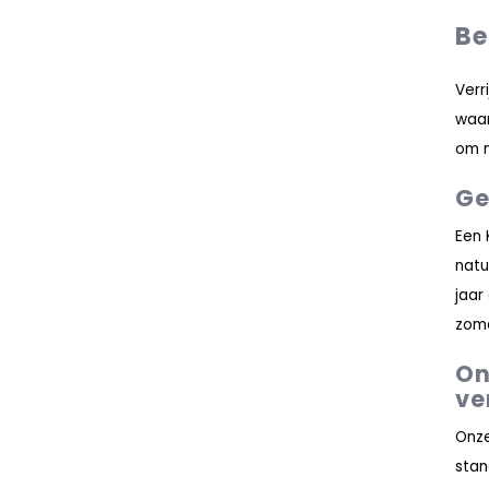
Be
Verr
waar
om n
Ge
Een 
natu
jaar
zome
On
ve
Onze
stan