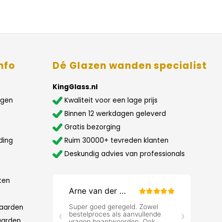
nfo
Dé Glazen wanden specialist
KingGlass.nl
agen
Kwaliteit voor een lage prijs
Binnen 12 werkdagen geleverd
Gratis bezorging
ding
Ruim 30000+ tevreden klanten
Deskundig advies van professionals
ten
aarden
aarden