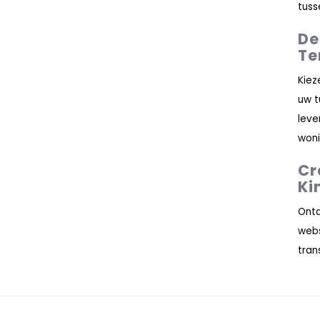
tuss
De
Te
Kiez
uw t
leve
woni
Cr
Ki
Ontd
web
tran