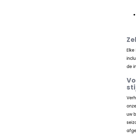
Ze
Elke
incl
de i
Vo
sti
Verh
onz
uw b
seiz
afge