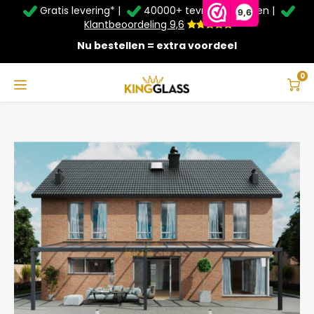
Gratis levering* |
40000+ tevreden klanten |
Zomer Deals: Tot
20% korting
op schuifwanden en
9,6
veranda's +
€20
extra kassa korting*
Klantbeoordeling 9,6
Nu bestellen = extra voordeel
Service & Contact
Hoofdmenu
Service & Contact
Taal
0
Home
Veranda | Glas | Antraciet | 11.06 x 3 meter
Contact
Nederlands
Bezorging
Deutsch
Afhalen
Montage
Betaalmethoden
Garantie