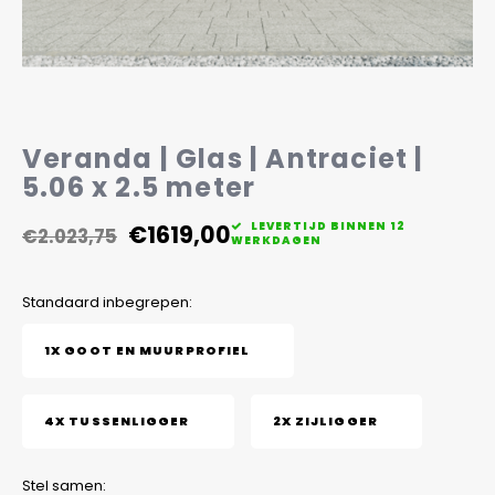
Veelgestelde vragen
Veranda | Glas | Antraciet |
5.06 x 2.5 meter
€1619,00
LEVERTIJD BINNEN 12
€2.023,75
WERKDAGEN
Standaard inbegrepen:
1X GOOT EN MUURPROFIEL
4X TUSSENLIGGER
2X ZIJLIGGER
Stel samen: