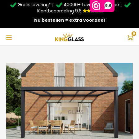
Gratis levering* |
40000+ tevreden klanten |
Zomer Deals: Tot
20% korting
op schuifwanden en
9,6
veranda's +
€20
extra kassa korting*
Klantbeoordeling 9,6
Nu bestellen = extra voordeel
Service & Contact
Hoofdmenu
Service & Contact
Taal
0
Home
Veranda | Glas | Antraciet | 5.06 x 2.5 meter
Contact
Nederlands
Bezorging
Deutsch
Afhalen
Montage
Betaalmethoden
Garantie