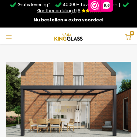
Gratis levering* |
40000+ tevreden klanten |
Zomer Deals: Tot
20% korting
op schuifwanden en
9,6
veranda's +
€20
extra kassa korting*
Klantbeoordeling 9,6
Nu bestellen = extra voordeel
Service & Contact
Hoofdmenu
Service & Contact
Taal
0
Home
Veranda | Glas | Antraciet | 5.06 x 3 meter
Contact
Nederlands
Bezorging
Deutsch
Afhalen
Montage
Betaalmethoden
Garantie