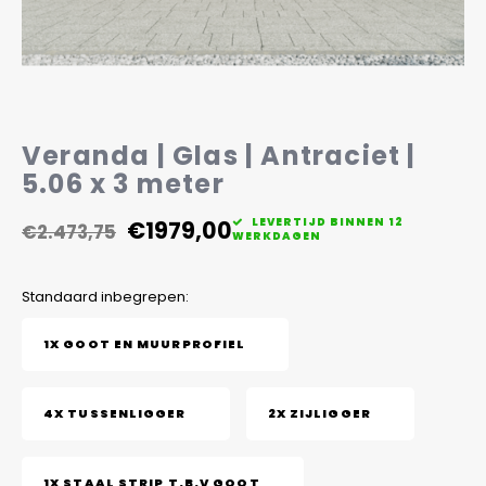
Veelgestelde vragen
Veranda | Glas | Antraciet |
5.06 x 3 meter
€1979,00
LEVERTIJD BINNEN 12
€2.473,75
WERKDAGEN
Standaard inbegrepen:
1X GOOT EN MUURPROFIEL
4X TUSSENLIGGER
2X ZIJLIGGER
1X STAAL STRIP T.B.V GOOT