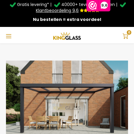
Gratis levering* |
40000+ tevreden klanten |
Zomer Deals: Tot
20% korting
op schuifwanden en
9,6
veranda's +
€20
extra kassa korting*
Klantbeoordeling 9,6
Nu bestellen = extra voordeel
Service & Contact
Hoofdmenu
Service & Contact
Taal
0
Home
Veranda | Glas | Antraciet | 5.06 x 4 meter
Contact
Nederlands
Bezorging
Deutsch
Afhalen
Montage
Betaalmethoden
Garantie