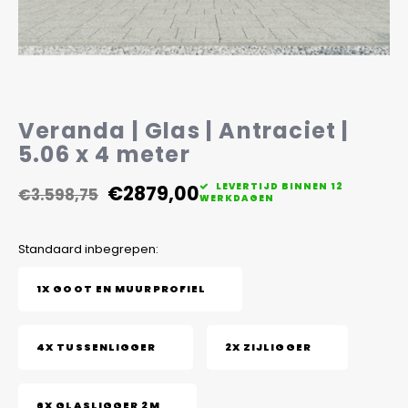
Veelgestelde vragen
Veranda | Glas | Antraciet |
5.06 x 4 meter
€2879,00
LEVERTIJD BINNEN 12
€3.598,75
WERKDAGEN
Standaard inbegrepen:
1X GOOT EN MUURPROFIEL
4X TUSSENLIGGER
2X ZIJLIGGER
6X GLASLIGGER 2M