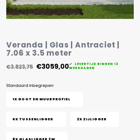
Veelgestelde vragen
Veranda | Glas | Antraciet |
7.06 x 3.5 meter
€3059,00
LEVERTIJD BINNEN 12
€3.823,75
WERKDAGEN
Standaard inbegrepen:
1X GOOT EN MUURPROFIEL
6X TUSSENLIGGER
2X ZIJLIGGER
8X GLASLIGGER 2M