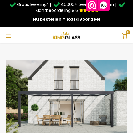
Gratis levering* |
40000+ tevreden klanten |
Zomer Deals: Tot
20% korting
op schuifwanden en
9,6
veranda's +
€20
extra kassa korting*
Klantbeoordeling 9,6
Nu bestellen = extra voordeel
Service & Contact
Hoofdmenu
Service & Contact
Taal
0
Home
Veranda | Glas | Antraciet | 7.06 x 3.5 meter
Contact
Nederlands
Bezorging
Deutsch
Afhalen
Montage
Betaalmethoden
Garantie