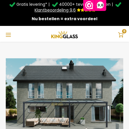
Gratis levering* |
40000+ tevreden klanten |
Zomer Deals: Tot
20% korting
op schuifwanden en
9,6
veranda's +
€20
extra kassa korting*
Klantbeoordeling 9,6
Nu bestellen = extra voordeel
Service & Contact
Hoofdmenu
Service & Contact
Taal
0
Home
Veranda | Glas | Antraciet | 9.06 x 2.5 meter
Contact
Nederlands
Bezorging
Deutsch
Afhalen
Montage
Betaalmethoden
Garantie