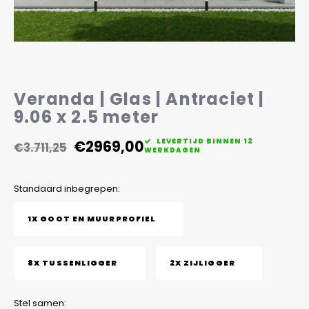
Veelgestelde vragen
Veranda | Glas | Antraciet |
9.06 x 2.5 meter
€2969,00
LEVERTIJD BINNEN 12
€3.711,25
WERKDAGEN
Standaard inbegrepen:
1X GOOT EN MUURPROFIEL
8X TUSSENLIGGER
2X ZIJLIGGER
Stel samen: