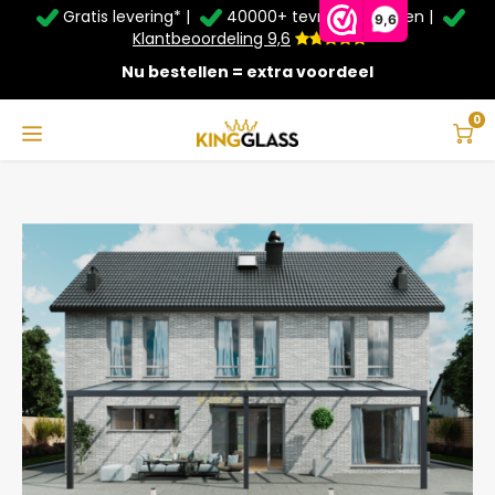
Gratis levering* |
40000+ tevreden klanten |
Zomer Deals: Tot
20% korting
op schuifwanden en
9,6
veranda's +
€20
extra kassa korting*
Klantbeoordeling 9,6
Nu bestellen = extra voordeel
Service & Contact
Hoofdmenu
Service & Contact
Taal
0
Home
Veranda | Polycarbonaat | Antraciet | 10.06 x 3.5 meter
Contact
Nederlands
Bezorging
Deutsch
Afhalen
Montage
Betaalmethoden
Garantie