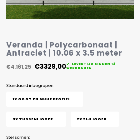
Veelgestelde vragen
Veranda | Polycarbonaat |
Antraciet | 10.06 x 3.5 meter
€3329,00
LEVERTIJD BINNEN 12
€4.161,25
WERKDAGEN
Standaard inbegrepen:
1X GOOT EN MUURPROFIEL
9X TUSSENLIGGER
2X ZIJLIGGER
Stel samen: