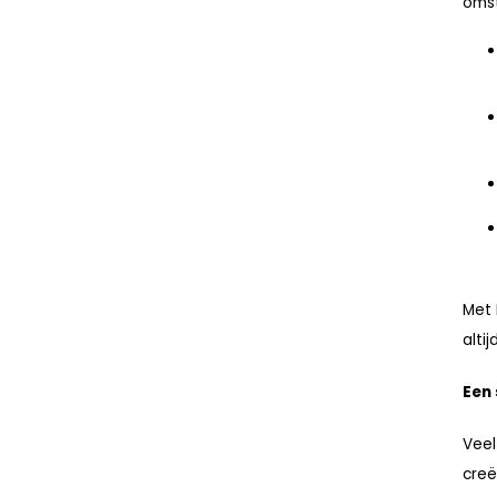
oms
Met 
alti
Een
Veel
creë