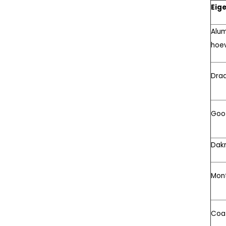
Eig
Alum
hoe
Dra
Goo
Dak
Mon
Coa