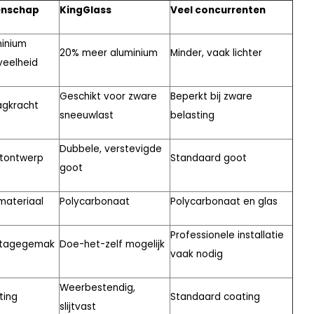
enschap
KingGlass
Veel concurrenten
inium
20% meer aluminium
Minder, vaak lichter
veelheid
Geschikt voor zware
Beperkt bij zware
agkracht
sneeuwlast
belasting
Dubbele, verstevigde
tontwerp
Standaard goot
goot
materiaal
Polycarbonaat
Polycarbonaat en glas
Professionele installatie
tagegemak
Doe-het-zelf mogelijk
vaak nodig
Weerbestendig,
ting
Standaard coating
slijtvast