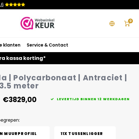
,6
0
e klanten
Service & Contact
ra kassa korting*
a | Polycarbonaat | Antraciet |
 3.5 meter
€3829,00
LEVERTIJD BINNEN 12 WERKDAGEN
begrepen:
EN MUURPROFIEL
11X TUSSENLIGGER