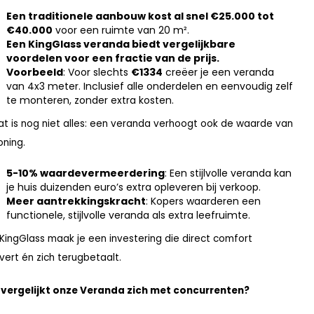
Een traditionele aanbouw kost al snel €25.000 tot
€40.000
voor een ruimte van 20 m².
Een KingGlass veranda biedt vergelijkbare
voordelen voor een fractie van de prijs.
Voorbeeld
: Voor slechts
€1334
creëer je een veranda
van 4x3 meter. Inclusief alle onderdelen en eenvoudig zelf
te monteren, zonder extra kosten.
at is nog niet alles: een veranda verhoogt ook de waarde van
oning.
5-10% waardevermeerdering
: Een stijlvolle veranda kan
je huis duizenden euro’s extra opleveren bij verkoop.
Meer aantrekkingskracht
: Kopers waarderen een
functionele, stijlvolle veranda als extra leefruimte.
KingGlass maak je een investering die direct comfort
vert én zich terugbetaalt.
vergelijkt onze Veranda zich met concurrenten?