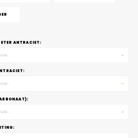
GER
METER ANTRACIET:
uze...
NTRACIET:
uze...
ARBONAAT):
uze...
HTING: