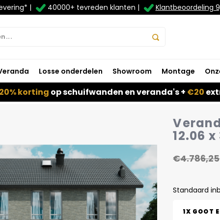
evering* |
40000+ tevreden klanten |
Klantbeoordeling 9
Veranda
Losse onderdelen
Showroom
Montage
Onz
20% korting
op schuifwanden en veranda's +
€20
ext
Verand
12.06 x
€4.786,25
Standaard in
1X GOOT 