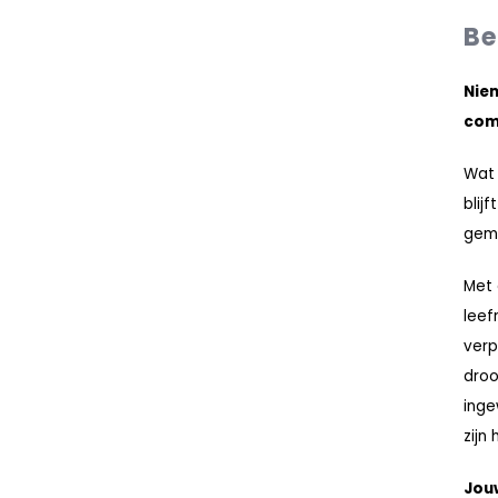
Be
Niem
com
Wat 
blij
gemi
Met 
leef
verp
droo
inge
zijn 
Jouw