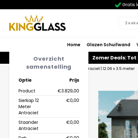
Gratis l
Home
Glazen Schuifwand
Zomer Deals: Tot
Overzicht
samenstelling
Home
Veranda | Polycarbonaat | Antraciet | 12.06 x 3.5 meter
Optie
Prijs
Product
€3.829,00
Sierkap 12
€0,00
Meter
Antraciet
Staander
€0,00
Antraciet