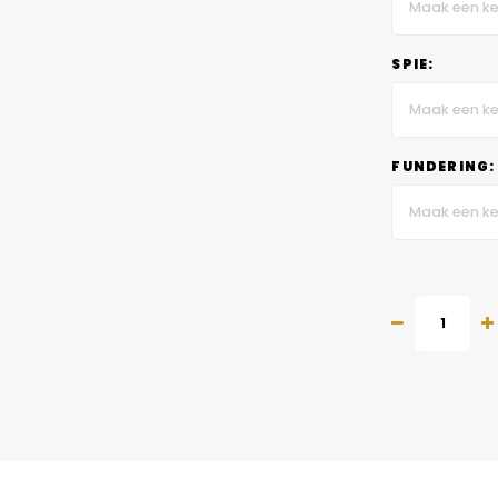
Maak een ke
SPIE:
Maak een ke
FUNDERING:
Maak een ke