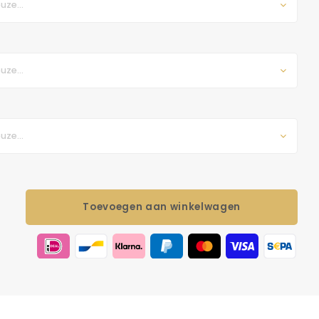
uze...
uze...
uze...
Toevoegen aan winkelwagen