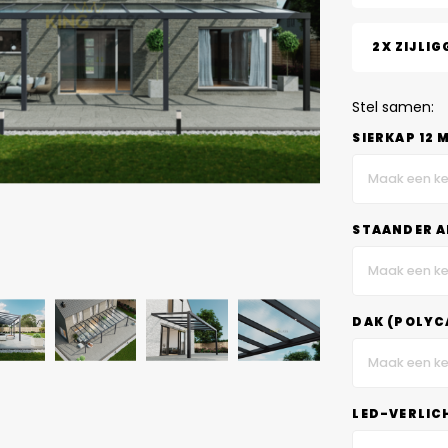
2X ZIJLIG
Stel samen:
SIERKAP 12 
Maak een ke
STAANDER A
Maak een ke
DAK (POLYC
Maak een ke
LED-VERLIC