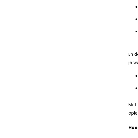
En d
je w
Met 
ople
Hoe 