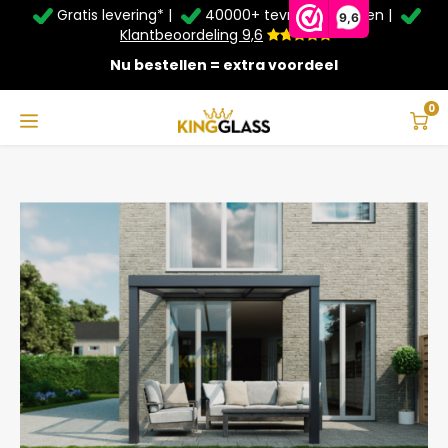
Gratis levering* |
40000+ tevreden klanten |
Zomer Deals: Tot
20% korting
op schuifwanden en
9,6
veranda's +
€20
extra kassa korting*
Klantbeoordeling 9,6
Nu bestellen = extra voordeel
Service & Contact
Hoofdmenu
Service & Contact
Taal
0
Home
Veranda | Polycarbonaat | Antraciet | 3.06 x 3.5 meter
Contact
Nederlands
Bezorging
Deutsch
Afhalen
Montage
Betaalmethoden
Garantie