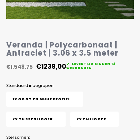
Veelgestelde vragen
Veranda | Polycarbonaat |
Antraciet | 3.06 x 3.5 meter
€1239,00
LEVERTIJD BINNEN 12
€1.548,75
WERKDAGEN
Standaard inbegrepen:
1X GOOT EN MUURPROFIEL
2X TUSSENLIGGER
2X ZIJLIGGER
Stel samen: