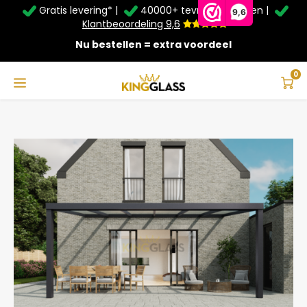
Gratis levering* |
40000+ tevreden klanten |
Zomer Deals: Tot
20% korting
op schuifwanden en
9,6
veranda's +
€20
extra kassa korting*
Klantbeoordeling 9,6
Nu bestellen = extra voordeel
Service & Contact
Hoofdmenu
Service & Contact
Taal
0
Home
Veranda | Polycarbonaat | Antraciet | 6.06 x 2.5 meter
Contact
Nederlands
Bezorging
Deutsch
Afhalen
Montage
Betaalmethoden
Garantie