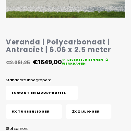
Veelgestelde vragen
Veranda | Polycarbonaat |
Antraciet | 6.06 x 2.5 meter
€1649,00
LEVERTIJD BINNEN 12
€2.061,25
WERKDAGEN
Standaard inbegrepen:
1X GOOT EN MUURPROFIEL
5X TUSSENLIGGER
2X ZIJLIGGER
Stel samen: