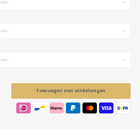
uze...
uze...
uze...
Toevoegen aan winkelwagen