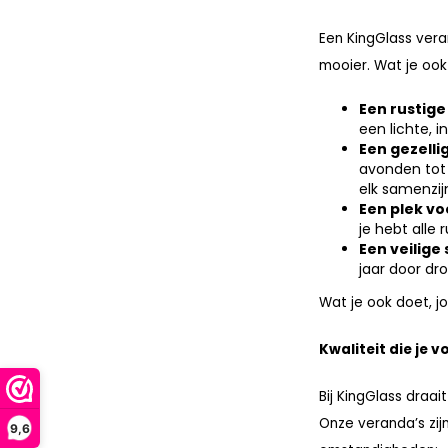
Een KingGlass ver
mooier. Wat je ook 
Een rustige
een lichte, 
Een gezell
avonden tot 
elk samenzij
Een plek vo
je hebt alle
Een veilige
jaar door dr
Wat je ook doet, j
Kwaliteit die je vo
Bij KingGlass draa
Onze veranda’s zij
9,6