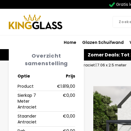
Gratis l
Home
Glazen Schuifwand
Zomer Deals: Tot
Overzicht
samenstelling
Home
Veranda | Polycarbonaat | Antraciet | 7.06 x 2.5 meter
Optie
Prijs
Product
€1.819,00
Sierkap 7
€0,00
Meter
Antraciet
Staander
€0,00
Antraciet