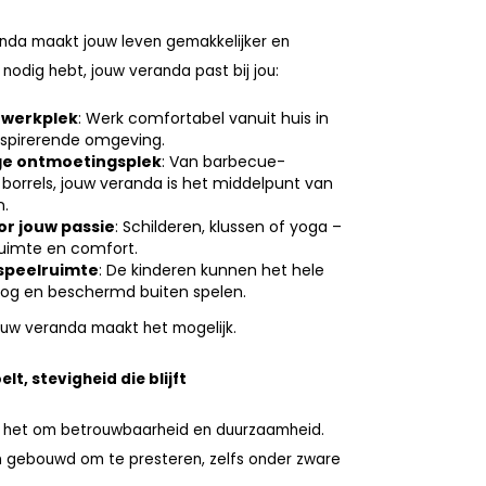
anda maakt jouw leven gemakkelijker en
nodig hebt, jouw veranda past bij jou:
 werkplek
: Werk comfortabel vanuit huis in
inspirerende omgeving.
ige ontmoetingsplek
: Van barbecue-
borrels, jouw veranda is het middelpunt van
n.
or jouw passie
: Schilderen, klussen of yoga –
 ruimte en comfort.
 speelruimte
: De kinderen kunnen het hele
oog en beschermd buiten spelen.
ouw veranda maakt het mogelijk.
elt, stevigheid die blijft
it het om betrouwbaarheid en duurzaamheid.
n gebouwd om te presteren, zelfs onder zware