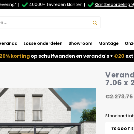
evering* |
40000+ tevreden klanten |
Klantbeoordeling 9
Veranda
Losse onderdelen
Showroom
Montage
Onz
20% korting
op schuifwanden en veranda's +
€20
ext
Verand
7.06 x 
€2.273,75
Standaard in
1X GOOT 