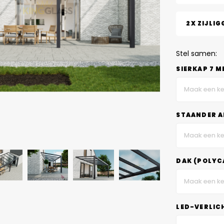
2X ZIJLIG
Stel samen:
SIERKAP 7 M
Maak een ke
STAANDER A
Maak een ke
DAK (POLYC
Maak een ke
LED-VERLIC