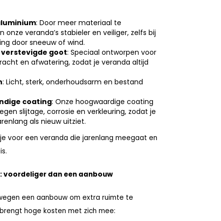
aluminium
: Door meer materiaal te
jn onze veranda’s stabieler en veiliger, zelfs bij
ing door sneeuw of wind.
 verstevigde goot
: Speciaal ontworpen voor
racht en afwatering, zodat je veranda altijd
n
: Licht, sterk, onderhoudsarm en bestand
.
dige coating
: Onze hoogwaardige coating
gen slijtage, corrosie en verkleuring, zodat je
renlang als nieuw uitziet.
 je voor een veranda die jarenlang meegaat en
is.
: voordeliger dan een aanbouw
wegen een aanbouw om extra ruimte te
 brengt hoge kosten met zich mee: