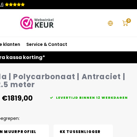
,6
0
e klanten
Service & Contact
ra kassa korting*
a | Polycarbonaat | Antraciet |
2.5 meter
€1819,00
LEVERTIJD BINNEN 12 WERKDAGEN
begrepen:
EN MUURPROFIEL
6X TUSSENLIGGER