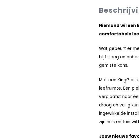
Beschrijv
Niemand wil een ka
comfortabele lee
Wat gebeurt er met 
blijft leeg en onben
gemiste kans.
Met een KingGlass 
leefruimte. Een pl
verplaatst naar ee
droog en veilig ku
ingewikkelde instal
zijn huis én tuin wil
Jouw nieuwe favor