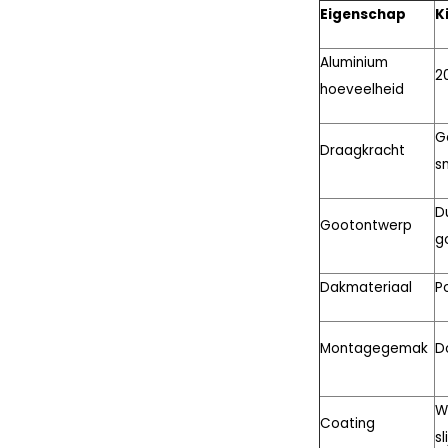
Eigenschap
K
Aluminium
2
hoeveelheid
G
Draagkracht
s
D
Gootontwerp
g
Dakmateriaal
P
Montagegemak
D
W
Coating
sl