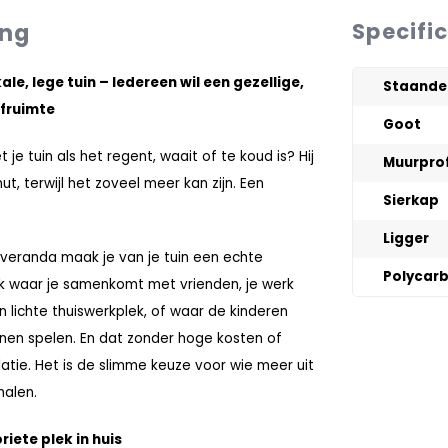
ing
Specifi
le, lege tuin – Iedereen wil een gezellige,
Staande
fruimte
Goot
je tuin als het regent, waait of te koud is? Hij
Muurprof
ut, terwijl het zoveel meer kan zijn. Een
Sierkap
Ligger
veranda maak je van je tuin een echte
Polycar
ek waar je samenkomt met vrienden, je werk
n lichte thuiswerkplek, of waar de kinderen
nnen spelen. En dat zonder hoge kosten of
latie. Het is de slimme keuze voor wie meer uit
 halen.
iete plek in huis