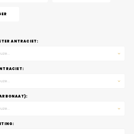
GER
ETER ANTRACIET:
uze...
NTRACIET:
uze...
ARBONAAT):
uze...
HTING: