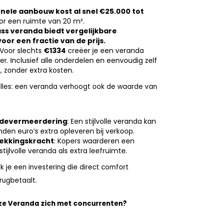
onele aanbouw kost al snel €25.000 tot
r een ruimte van 20 m².
ss veranda biedt vergelijkbare
oor een fractie van de prijs.
 Voor slechts
€1334
creëer je een veranda
r. Inclusief alle onderdelen en eenvoudig zelf
 zonder extra kosten.
 alles: een veranda verhoogt ook de waarde van
rdevermeerdering
: Een stijlvolle veranda kan
nden euro’s extra opleveren bij verkoop.
ekkingskracht
: Kopers waarderen een
stijlvolle veranda als extra leefruimte.
 je een investering die direct comfort
erugbetaalt.
nze Veranda zich met concurrenten?