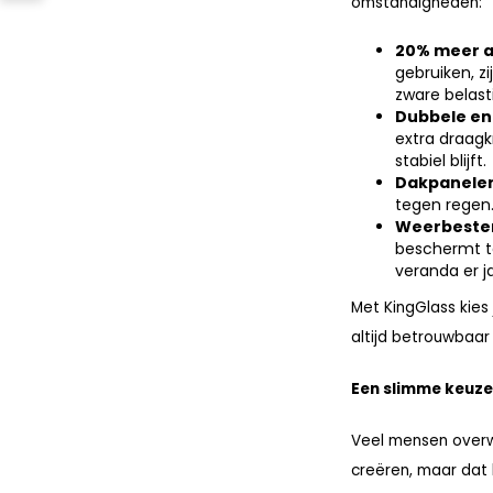
omstandigheden:
20% meer 
gebruiken, zi
zware belast
Dubbele en
extra draagk
stabiel blijft.
Dakpanele
tegen regen
Weerbesten
beschermt te
veranda er ja
Met KingGlass kies
altijd betrouwbaar 
Een slimme keuze
Veel mensen over
creëren, maar dat