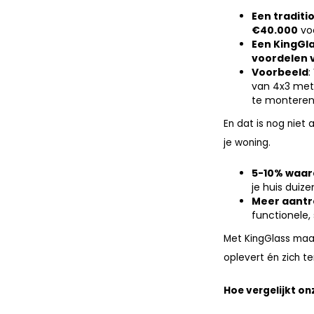
Een traditi
€40.000
voo
Een KingGla
voordelen v
Voorbeeld
:
van 4x3 mete
te monteren,
En dat is nog niet
je woning.
5-10% waa
je huis duize
Meer aantr
functionele, 
Met KingGlass maak
oplevert én zich t
Hoe vergelijkt o