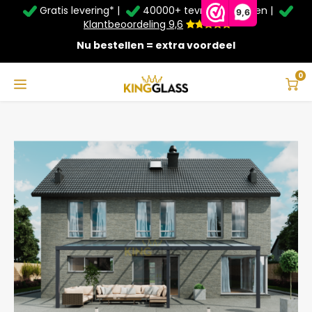
Gratis levering* |
40000+ tevreden klanten |
Zomer Deals: Tot
20% korting
op schuifwanden en
9,6
veranda's +
€20
extra kassa korting*
Klantbeoordeling 9,6
Nu bestellen = extra voordeel
Service & Contact
Hoofdmenu
Service & Contact
Taal
0
Home
Veranda | Polycarbonaat | Antraciet | 9.06 x 4 meter
Contact
Nederlands
Bezorging
Deutsch
Afhalen
Montage
Betaalmethoden
Garantie