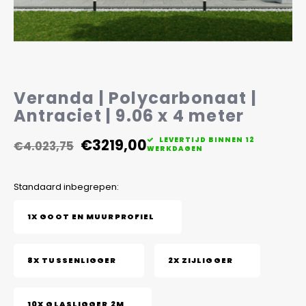
Veelgestelde vragen
Veranda | Polycarbonaat |
Antraciet | 9.06 x 4 meter
€3219,00
LEVERTIJD BINNEN 12
€4.023,75
WERKDAGEN
Standaard inbegrepen:
1X GOOT EN MUURPROFIEL
8X TUSSENLIGGER
2X ZIJLIGGER
10X GLASLIGGER 2M