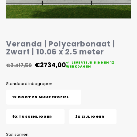
Veelgestelde vragen
Veranda | Polycarbonaat |
Zwart | 10.06 x 2.5 meter
€2734,00
LEVERTIJD BINNEN 12
€3.417,50
WERKDAGEN
Standaard inbegrepen:
1X GOOT EN MUURPROFIEL
9X TUSSENLIGGER
2X ZIJLIGGER
Stel samen: