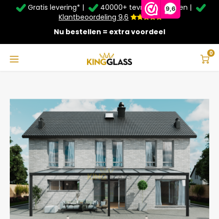
Gratis levering* |
40000+ tevreden klanten |
Zomer Deals: Tot
20% korting
op schuifwanden en
9,6
veranda's +
€20
extra kassa korting*
Klantbeoordeling 9,6
Nu bestellen = extra voordeel
Service & Contact
Hoofdmenu
Service & Contact
Taal
0
Home
Veranda | Polycarbonaat | Zwart | 10.06 x 2.5 meter
Contact
Nederlands
Bezorging
Deutsch
Afhalen
Montage
Betaalmethoden
Garantie