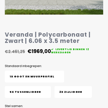
Veelgestelde vragen
Veranda | Polycarbonaat |
Zwart | 6.06 x 3.5 meter
€1969,00
LEVERTIJD BINNEN 12
€2.461,25
WERKDAGEN
Standaard inbegrepen:
1X GOOT EN MUURPROFIEL
5X TUSSENLIGGER
2X ZIJLIGGER
Stel samen: