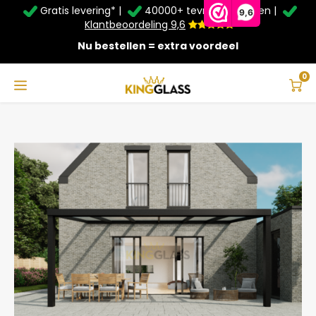
Gratis levering* |
40000+ tevreden klanten |
Zomer Deals: Tot
20% korting
op schuifwanden en
9,6
veranda's +
€20
extra kassa korting*
Klantbeoordeling 9,6
Nu bestellen = extra voordeel
Service & Contact
Hoofdmenu
Service & Contact
Taal
0
Home
Veranda | Polycarbonaat | Zwart | 6.06 x 3.5 meter
Contact
Nederlands
Bezorging
Deutsch
Afhalen
Montage
Betaalmethoden
Garantie