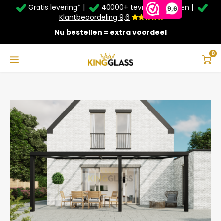
Gratis levering* |
40000+ tevreden klanten |
Zomer Deals: Tot
20% korting
op schuifwanden en
9,6
veranda's +
€20
extra kassa korting*
Klantbeoordeling 9,6
Nu bestellen = extra voordeel
Service & Contact
Hoofdmenu
Service & Contact
Taal
0
Home
Veranda | Polycarbonaat | Zwart | 7.06 x 4 meter
Contact
Nederlands
Bezorging
Deutsch
Afhalen
Montage
Betaalmethoden
Garantie