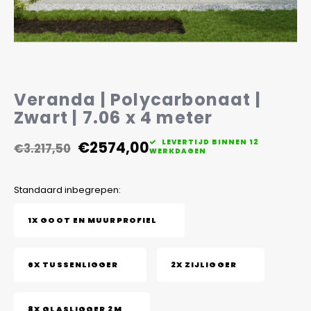
Veelgestelde vragen
Veranda | Polycarbonaat |
Zwart | 7.06 x 4 meter
€2574,00
LEVERTIJD BINNEN 12
€3.217,50
WERKDAGEN
Standaard inbegrepen:
1X GOOT EN MUURPROFIEL
6X TUSSENLIGGER
2X ZIJLIGGER
8X GLASLIGGER 2M