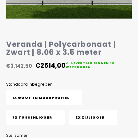
Veelgestelde vragen
Veranda | Polycarbonaat |
Zwart | 8.06 x 3.5 meter
€2514,00
LEVERTIJD BINNEN 12
€3.142,50
WERKDAGEN
Standaard inbegrepen:
1X GOOT EN MUURPROFIEL
7X TUSSENLIGGER
2X ZIJLIGGER
Stel samen: