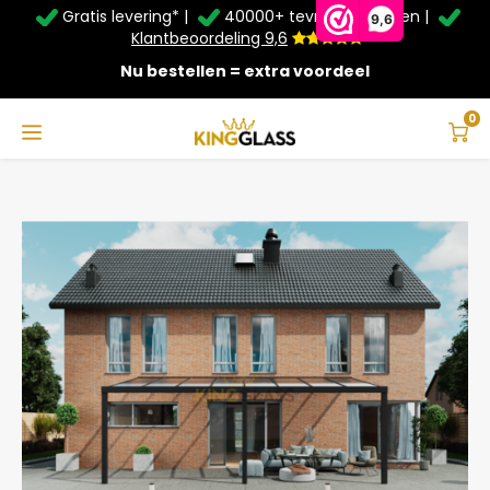
Gratis levering* |
40000+ tevreden klanten |
Zomer Deals: Tot
20% korting
op schuifwanden en
9,6
veranda's +
€20
extra kassa korting*
Klantbeoordeling 9,6
Nu bestellen = extra voordeel
Service & Contact
Hoofdmenu
Service & Contact
Taal
0
Home
Veranda | Polycarbonaat | Zwart | 8.06 x 3.5 meter
Contact
Nederlands
Bezorging
Deutsch
Afhalen
Montage
Betaalmethoden
Garantie