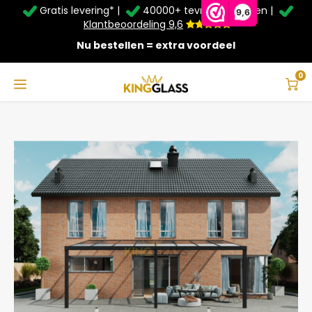
Gratis levering* |
40000+ tevreden klanten |
Zomer Deals: Tot
20% korting
op schuifwanden en
9,6
veranda's +
€20
extra kassa korting*
Klantbeoordeling 9,6
Nu bestellen = extra voordeel
Service & Contact
Hoofdmenu
Service & Contact
Taal
0
Home
Veranda | Polycarbonaat | Zwart | 8.06 x 4 meter
Contact
Nederlands
Bezorging
Deutsch
Afhalen
Montage
Betaalmethoden
Garantie