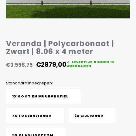
Veelgestelde vragen
Veranda | Polycarbonaat |
Zwart | 8.06 x 4 meter
€2879,00
LEVERTIJD BINNEN 12
€3.598,75
WERKDAGEN
Standaard inbegrepen:
1X GOOT EN MUURPROFIEL
7X TUSSENLIGGER
2X ZIJLIGGER
9X GLASLIGGER 2M