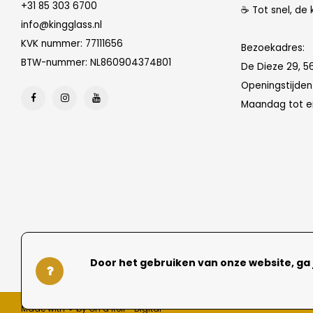
+31 85 303 6700
☕ Tot snel, de 
info@kingglass.nl
KVK nummer: 77111656
Bezoekadres:
BTW-nummer: NL860904374B01
De Dieze 29, 5
Openingstijde
Maandag tot en
Door het gebruiken van onze website, ga
Made with ❤ by On a Roll - Digital