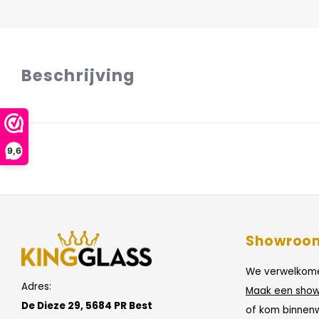
Beschrijving
9,6
Showroo
We verwelkome
Adres:
Maak een show
De Dieze 29, 5684 PR Best
of kom binnen