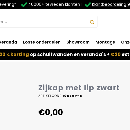
evering* |
40000+ tevreden klanten |
Klantbeoordeling 9
Veranda
Losse onderdelen
Showroom
Montage
Onz
20% korting
op schuifwanden en veranda's +
€20
ext
Zijkap met lip zwart
ARTIKELCODE
10CLHP-B
€0,00