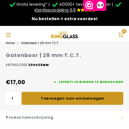
Gratis levering* |
40000+ tevreden klanten |
Zomer Deals: Tot
20% korting
op schuifwanden en
9,6
veranda's +
€20
extra kassa korting*
Klantbeoordeling 9,6
Nu bestellen = extra voordeel
Service & Contact
Hoofdmenu
Service & Contact
Taal
0
Home
Gatenboor | 28 mm T.C.T.
Contact
Nederlands
Gatenboor | 28 mm T.C.T.
Bezorging
ARTIKELCODE
20HS28MM
Deutsch
Afhalen
€17,00
LEVERTIJD BINNEN 12 WERKDAGEN
Montage
Toevoegen aan winkelwagen
Betaalmethoden
Productomschrijving
Garantie