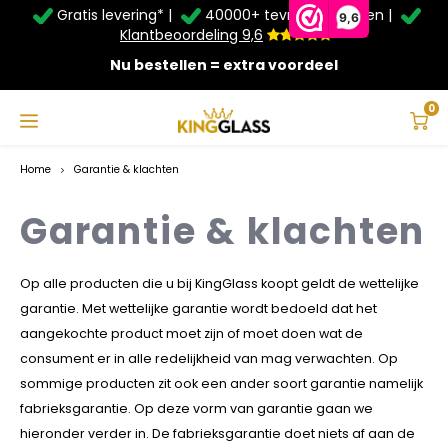
Gratis levering* |
40000+ tevreden klanten |
Zomer Deals: Tot
20% korting
op schuifwanden en
9,6
veranda's +
€20
extra kassa korting*
Klantbeoordeling 9,6
Nu bestellen = extra voordeel
Service & Contact
Hoofdmenu
Service & Contact
Taal
0
Contact
Home
Garantie & klachten
Nederlands
Bezorging
Garantie & klachten
Deutsch
Afhalen
Op alle producten die u bij KingGlass koopt geldt de wettelijke
garantie. Met wettelijke garantie wordt bedoeld dat het
Montage
aangekochte product moet zijn of moet doen wat de
consument er in alle redelijkheid van mag verwachten. Op
Betaalmethoden
sommige producten zit ook een ander soort garantie namelijk
fabrieksgarantie. Op deze vorm van garantie gaan we
Garantie
hieronder verder in. De fabrieksgarantie doet niets af aan de