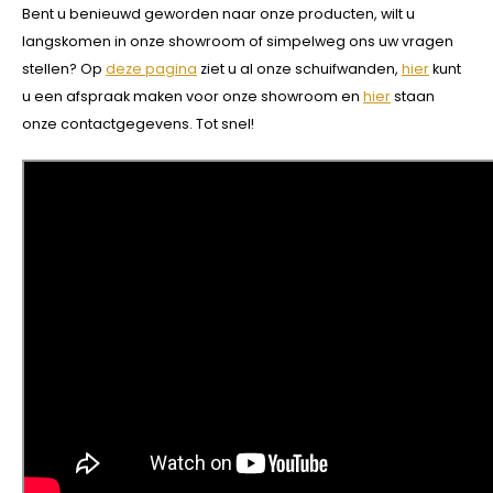
Bent u benieuwd geworden naar onze producten, wilt u
langskomen in onze showroom of simpelweg ons uw vragen
stellen? Op
deze pagina
ziet u al onze schuifwanden,
hier
kunt
u een afspraak maken voor onze showroom en
hier
staan
onze contactgegevens. Tot snel!