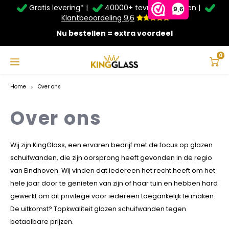
Gratis levering* |
40000+ tevreden klanten |
Zomer Deals: Tot
20% korting
op schuifwanden en
9,6
veranda's +
€20
extra kassa korting*
Klantbeoordeling 9,6
Nu bestellen = extra voordeel
Service & Contact
Hoofdmenu
Service & Contact
Taal
0
Contact
Home
Over ons
Nederlands
Bezorging
Over ons
Deutsch
Afhalen
Wij zijn KingGlass, een ervaren bedrijf met de focus op glazen
schuifwanden, die zijn oorsprong heeft gevonden in de regio
Montage
van Eindhoven. Wij vinden dat iedereen het recht heeft om het
hele jaar door te genieten van zijn of haar tuin en hebben hard
Betaalmethoden
gewerkt om dit privilege voor iedereen toegankelijk te maken.
De uitkomst? Topkwaliteit glazen schuifwanden tegen
Garantie
betaalbare prijzen.