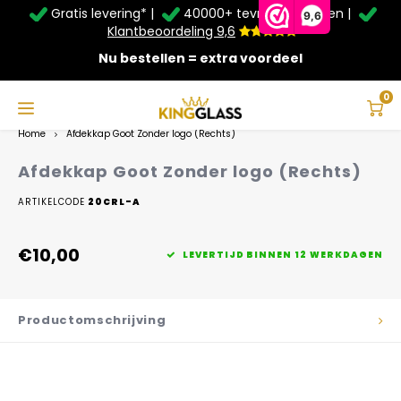
Gratis levering* |
40000+ tevreden klanten |
Zomer Deals: Tot
20% korting
op schuifwanden en
9,6
veranda's +
€20
extra kassa korting*
Klantbeoordeling 9,6
Nu bestellen = extra voordeel
Service & Contact
Hoofdmenu
Service & Contact
Taal
0
Home
Afdekkap Goot Zonder logo (Rechts)
Contact
Nederlands
Afdekkap Goot Zonder logo (Rechts)
Bezorging
ARTIKELCODE
20CRL-A
Deutsch
Afhalen
€10,00
LEVERTIJD BINNEN 12 WERKDAGEN
Montage
Productomschrijving
Betaalmethoden
Garantie