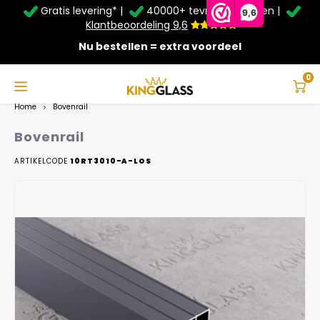
Gratis levering* |
40000+ tevreden klanten |
Zomer Deals: Tot
20% korting
op schuifwanden en
9,6
veranda's +
€20
extra kassa korting*
Klantbeoordeling 9,6
Nu bestellen = extra voordeel
Service & Contact
Hoofdmenu
Service & Contact
Taal
0
Home
Bovenrail
Contact
Nederlands
Bovenrail
Bezorging
ARTIKELCODE
10RT3010-A-LOS
Deutsch
Afhalen
Montage
Betaalmethoden
Garantie