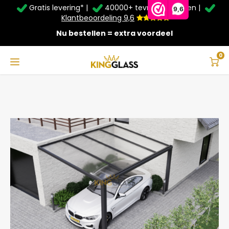
Gratis levering* |
40000+ tevreden klanten |
Zomer Deals: Tot
20% korting
op schuifwanden en
9,6
veranda's +
€20
extra kassa korting*
Klantbeoordeling 9,6
Nu bestellen = extra voordeel
Service & Contact
Hoofdmenu
Service & Contact
Taal
0
Home
Carport in antraciet van 4,06 x 3,5 meter
Contact
Nederlands
Bezorging
Deutsch
Afhalen
Montage
Betaalmethoden
Garantie