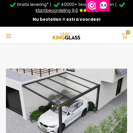
Gratis levering* |
40000+ tevreden klanten |
Zomer Deals: Tot
20% korting
op schuifwanden en
9,6
veranda's +
€20
extra kassa korting*
Klantbeoordeling 9,6
Nu bestellen = extra voordeel
Service & Contact
Hoofdmenu
Service & Contact
Taal
0
Home
Carport in antraciet van 5,06 x 4 meter
Contact
Nederlands
Bezorging
Deutsch
Afhalen
Montage
Betaalmethoden
Garantie