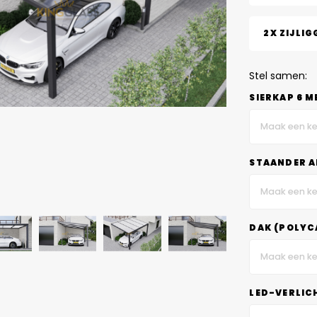
2X ZIJLIG
Stel samen:
SIERKAP 6 M
Maak een ke
STAANDER A
Maak een ke
DAK (POLYC
Maak een ke
LED-VERLIC