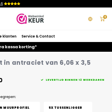
,6
0
e klanten
Service & Contact
ra kassa korting*
 in antraciet van 6,06 x 3,5
0
LEVERTIJD BINNEN 12 WERKDAGEN
begrepen:
EN MUURPROFIEL
5X TUSSENLIGGER