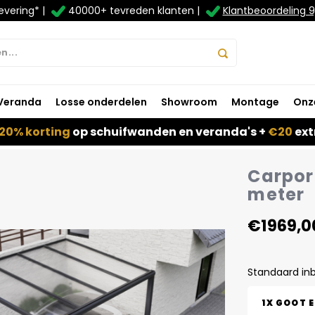
evering* |
40000+ tevreden klanten |
Klantbeoordeling 9
Veranda
Losse onderdelen
Showroom
Montage
Onz
20% korting
op schuifwanden en veranda's +
€20
ext
Carport
meter
€1969,0
Standaard in
1X GOOT 