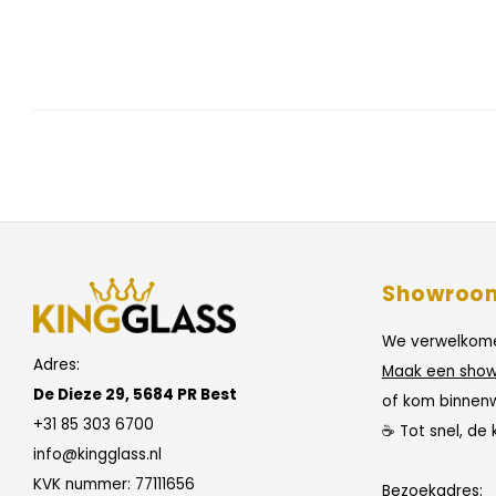
Showroo
We verwelkome
Adres:
Maak een show
De Dieze 29, 5684 PR Best
of kom binnen
+31 85 303 6700
☕ Tot snel, de 
info@kingglass.nl
KVK nummer: 77111656
Bezoekadres: