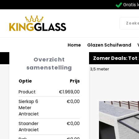
Gratis l
Home
Glazen Schuifwand
Zomer Deals: Tot
Overzicht
samenstelling
Home
Carport in antraciet van 6,06 x 3,5 meter
Optie
Prijs
Product
€1.969,00
Sierkap 6
€0,00
Meter
Antraciet
Staander
€0,00
Antraciet