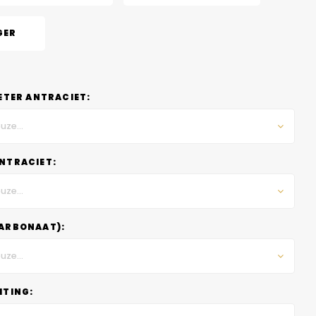
GER
ETER ANTRACIET:
uze...
NTRACIET:
uze...
ARBONAAT):
uze...
HTING: