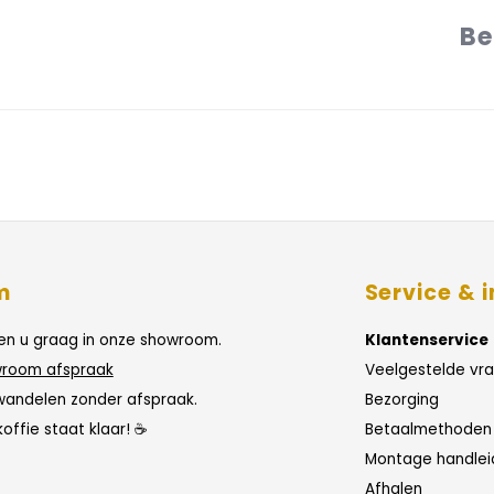
Be
m
Service & i
n u graag in onze showroom.
Klantenservice
room afspraak
Veelgestelde vr
wandelen zonder afspraak.
Bezorging
koffie staat klaar! ☕
Betaalmethoden
Montage handlei
Afhalen