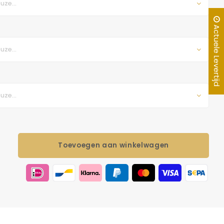
uze...
Actuele Levertijd
uze...
uze...
Toevoegen aan winkelwagen