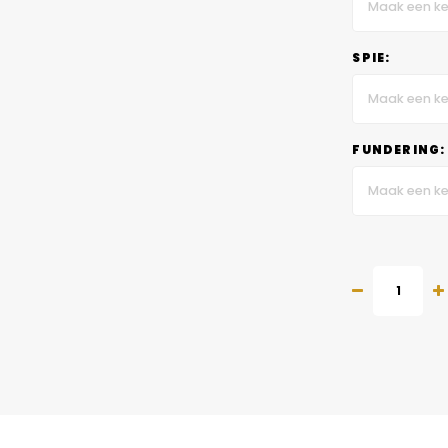
Maak een ke
SPIE:
Maak een ke
FUNDERING:
Maak een ke