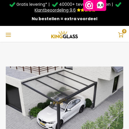
Gratis levering* |
40000+ tevreden klanten |
Zomer Deals: Tot
20% korting
op schuifwanden en
9,6
veranda's +
€20
extra kassa korting*
Klantbeoordeling 9,6
Nu bestellen = extra voordeel
Service & Contact
Hoofdmenu
Service & Contact
Taal
0
Home
Carport in zwart van 6,06 x 2,5 meter
Contact
Nederlands
Bezorging
Deutsch
Afhalen
Montage
Betaalmethoden
Garantie