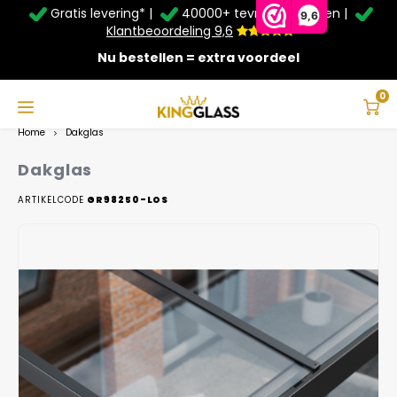
Gratis levering* |
40000+ tevreden klanten |
Zomer Deals: Tot
20% korting
op schuifwanden en
9,6
veranda's +
€20
extra kassa korting*
Klantbeoordeling 9,6
Nu bestellen = extra voordeel
Service & Contact
Hoofdmenu
Service & Contact
Taal
0
Home
Dakglas
Contact
Nederlands
Dakglas
Bezorging
ARTIKELCODE
GR98250-LOS
Deutsch
Afhalen
Montage
Betaalmethoden
Garantie