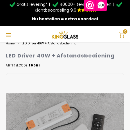
Gratis levering* |
40000+ tevreden klanten |
Zomer Deals: Tot
20% korting
op schuifwanden en
9,6
veranda's +
€20
extra kassa korting*
Klantbeoordeling 9,6
Nu bestellen = extra voordeel
Service & Contact
Hoofdmenu
Service & Contact
Taal
0
Home
LED Driver 40W + Afstandsbediening
Contact
Nederlands
LED Driver 40W + Afstandsbediening
Bezorging
ARTIKELCODE
80DRI
Deutsch
Afhalen
Montage
Betaalmethoden
Garantie